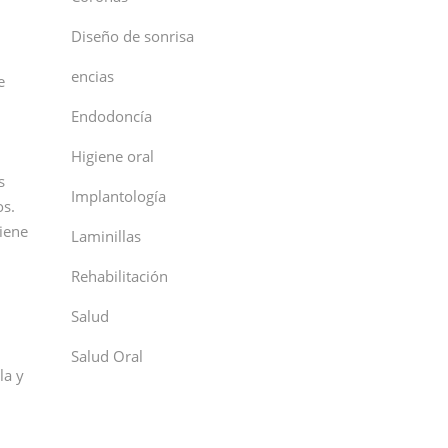
Diseño de sonrisa
encias
e
Endodoncía
Higiene oral
s
Implantología
os.
iene
Laminillas
Rehabilitación
Salud
Salud Oral
la y