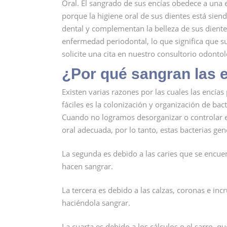
Oral. El sangrado de sus encías obedece a un
porque la higiene oral de sus dientes está sien
dental y complementan la belleza de sus dientes
enfermedad periodontal, lo que significa que s
solicite una cita en nuestro consultorio odonto
¿Por qué sangran las 
Existen varias razones por las cuales las encía
fáciles es la colonización y organización de ba
Cuando no logramos desorganizar o controlar 
oral adecuada, por lo tanto, estas bacterias ge
La segunda es debido a las caries que se encue
hacen sangrar.
La tercera es debido a las calzas, coronas e inc
haciéndola sangrar.
La cuarta es debido a los cálculos o el sarro,