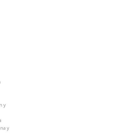
n
n y
La
una y