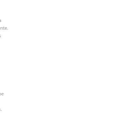
a
nte.
s
be
.