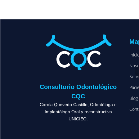
Map
Inici
Noso
Servi
Consultorio Odontológico
Paci
CQC
Blog
Carola Quevedo Castillo, Odontóloga e
Cont
Implantóloga Oral y reconstructiva
UNICIEO.