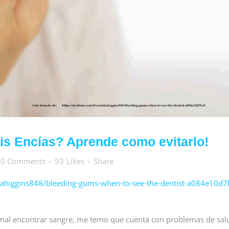
s Encías? Aprende como evitarlo!
0 Comments
93
Likes
Share
ahiggins848/bleeding-gums-when-to-see-the-dentist-a084e10d7
normal encontrar sangre, me temo que cuenta con problemas de sal