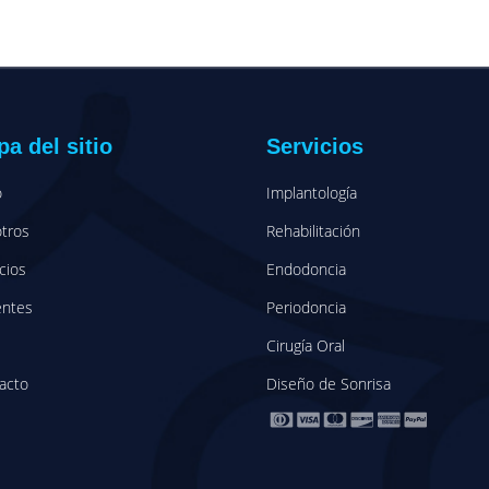
a del sitio
Servicios
o
Implantología
tros
Rehabilitación
cios
Endodoncia
entes
Periodoncia
Cirugía Oral
acto
Diseño de Sonrisa