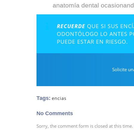
anatomía dental ocasionando
RECUERDE
QUE SI SUS ENC
ODONTÓLOGO LO ANTES PO
PUEDE ESTAR EN RIESGO.
Solicite un
Tags:
encias
No Comments
Sorry, the comment form is closed at this time.