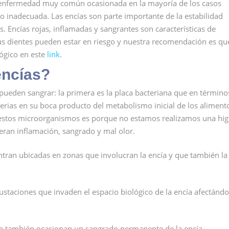
a enfermedad muy común ocasionada en la mayoría de los casos
do inadecuada. Las encías son parte importante de la estabilidad
. Encías rojas, inflamadas y sangrantes son características de
us dientes pueden estar en riesgo y nuestra recomendación es qu
lógico en este
link
.
encías?
s pueden sangrar: la primera es la placa bacteriana que en término
cterias en su boca producto del metabolismo inicial de los aliment
estos microorganismos es porque no estamos realizamos una hig
neran inflamación, sangrado y mal olor.
ntran ubicadas en zonas que involucran la encía y que también la
rustaciones que invaden el espacio biológico de la encía afectándo
 que también ocasionan un sangrado permanente de la encía.