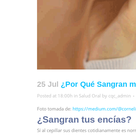
25 Jul
¿Por Qué Sangran mi
Posted at 18:00h
in
Salud Oral
by
cqc_admin
Foto tomada de:
https://medium.com/@corneli
¿Sangran tus encías?
Sí al cepillar sus dientes cotidianamente es 