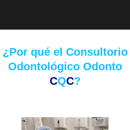
¿Por qué el Consultorio
Odontológico Odonto
C
Q
C
?