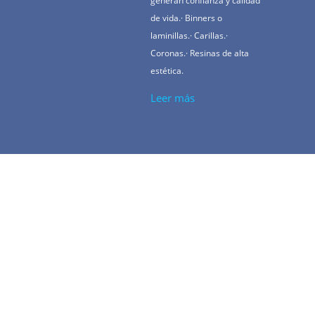
generan confianza y calidad
de vida.· Binners o
laminillas.· Carillas.·
Coronas.· Resinas de alta
estética.
Leer más
Algunas de
nuestras
Grandes