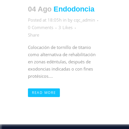
04 Ago
Endodoncia
Posted at 18:05h
in
by
cqc_admin
0 Comments
3
Likes
Share
Colocación de tornillo de titanio
como alternativa de rehabilitación
en zonas edéntulas, después de
exodoncias indicadas o con fines
protésicos....
READ MORE